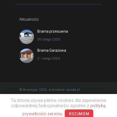
Aktualności
Brama przesuwna
26 lutego 2020
Brama Garażowa
21 lutego 2020
© Bramgar 2020, wdrożenie iqcode.pl
Ta strona używa plików cookies dla zapewnienia
odpowiedniej funkcjonalności zgodnie z
polityką
prywatności serwisu
ROZUMIEM
Polityka prywatności
Kontakt