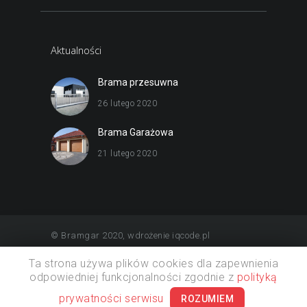
Aktualności
Brama przesuwna
26 lutego 2020
Brama Garażowa
21 lutego 2020
© Bramgar 2020, wdrożenie iqcode.pl
Ta strona używa plików cookies dla zapewnienia
odpowiedniej funkcjonalności zgodnie z
polityką
prywatności serwisu
ROZUMIEM
Polityka prywatności
Kontakt